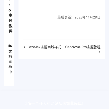
r
o
主
最后更新：2023年11月29日
题
教
程
文
← CeoMax主题商城样式
CeoNova-Pro主题教程
档
文
→
导
档
航
重
构
中
…
创造一个强大的网站从未如此简单！