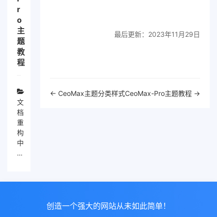
r
o
主
最后更新：2023年11月29日
题
教
程
文
← CeoMax主题分类样式
CeoMax-Pro主题教程 →
档
文
导
档
航
重
构
中
…
创造一个强大的网站从未如此简单！