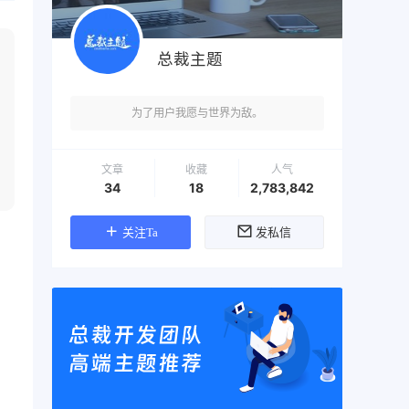
总裁主题
为了用户我愿与世界为敌。
文章
收藏
人气
34
18
2,783,842
关注Ta
发私信