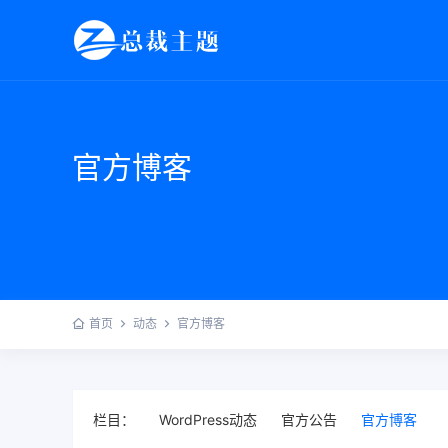
官方博客
首页
动态
官方博客
栏目：
WordPress动态
官方公告
官方博客