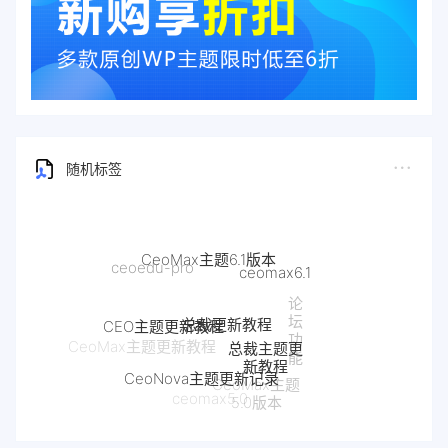
随机标签
CeoMax主题6.1版本
ceoedu-pro
ceomax6.1
论
总裁更新教程
坛
CEO主题更新教程
功
总裁主题更
CeoMax主题更新教程
能
新教程
CeoNova主题更新记录
CeoMax主题
ceomax5.0
5.0版本