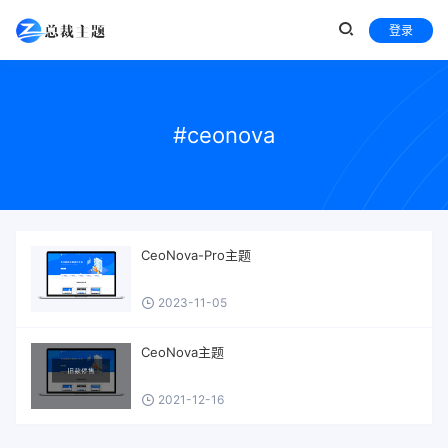
登录
#ceonova
CeoNova-Pro主题
2023-11-05
CeoNova主题
2021-12-16