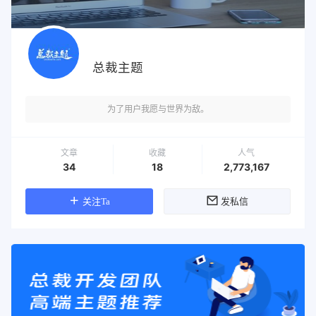
总裁主题
为了用户我愿与世界为敌。
文章
收藏
人气
34
18
2,773,167
关注Ta
发私信