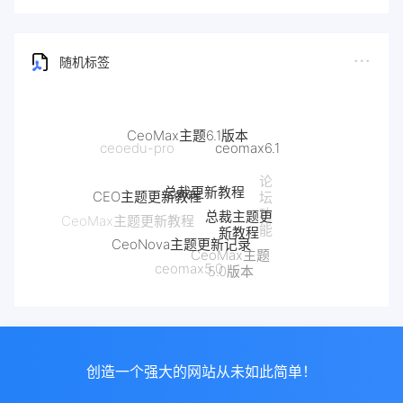
随机标签
CeoMax主题6.1版本
ceomax6.1
ceoedu-pro
总裁更新教程
论
CEO主题更新教程
坛
总裁主题更
功
CeoMax主题更新教程
新教程
能
CeoNova主题更新记录
CeoMax主题
ceomax5.0
5.0版本
创造一个强大的网站从未如此简单！