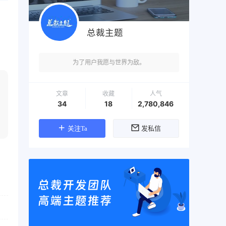
总裁主题
为了用户我愿与世界为敌。
文章
收藏
人气
34
18
2,780,846
关注Ta
发私信