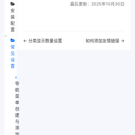
最后更新：2025年10月30日
安
装
配
置
文
← 分类显示数量设置
如何添加友情链接 →
档
常
导
见
航
设
置
导
航
菜
单
创
建
与
添
加