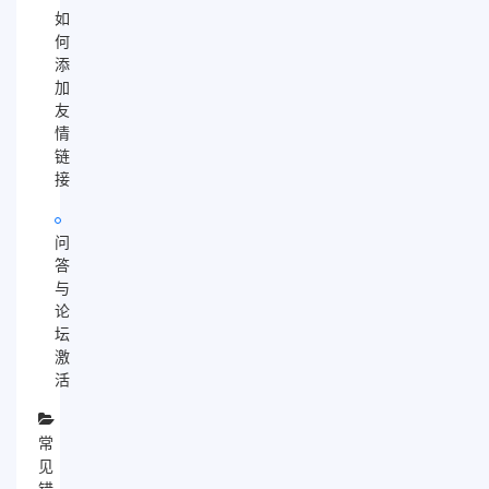
如
何
添
加
友
情
链
接
问
答
与
论
坛
激
活
常
见
错