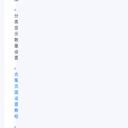
分
类
显
示
数
量
设
置
合
集
页
面
设
置
教
程