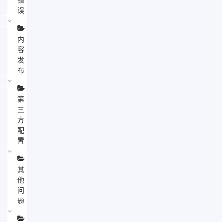
误
内
容
发
布
第
三
方
配
置
其
他
问
题