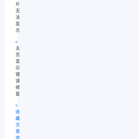
片
无
法
显
示
主
页
显
示
错
误
修
复
收
藏
文
章
提