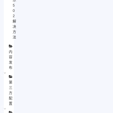
5
0
2
解
决
方
法
内
容
发
布
第
三
方
配
置