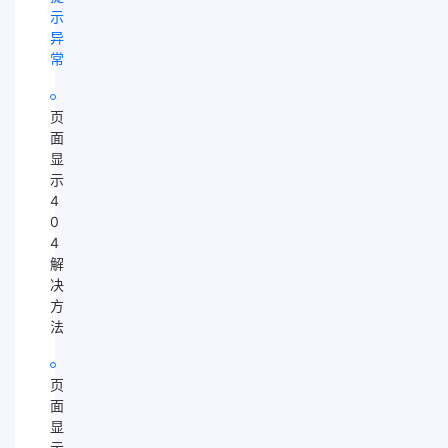
示
异
常
页
面
显
示
4
0
4
解
决
方
法
页
面
显
示