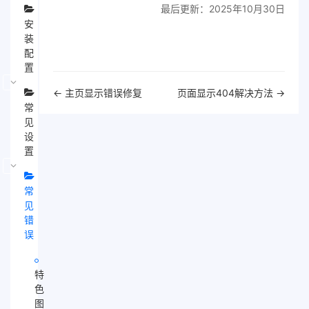
最后更新：2025年10月30日
安
装
配
置
文
← 主页显示错误修复
页面显示404解决方法 →
档
常
导
见
航
设
置
常
见
错
误
特
色
图