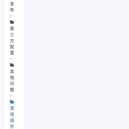
发
布
第
三
方
配
置
其
他
问
题
常
用
插
件