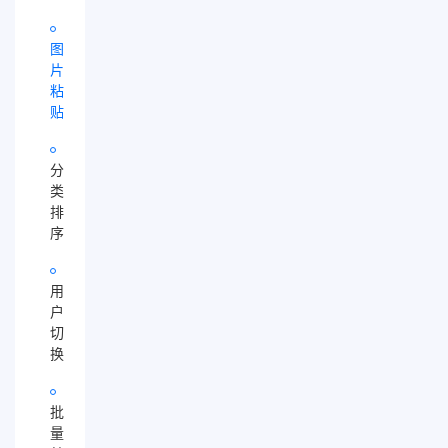
图
片
粘
贴
分
类
排
序
用
户
切
换
批
量