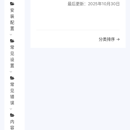
最后更新：2025年10月30日
安
装
配
置
文
分类排序 →
档
常
导
见
航
设
置
常
见
错
误
内
容