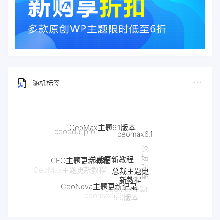
随机标签
CeoMax主题6.1版本
ceoedu-pro
ceomax6.1
论
总裁更新教程
坛
CEO主题更新教程
功
总裁主题更
CeoMax主题更新教程
能
新教程
CeoNova主题更新记录
CeoMax主题
ceomax5.0
5.0版本