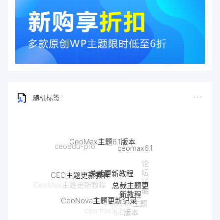
随机标签
CeoMax主题6.1版本
ceoedu-pro
ceomax6.1
论
总裁更新教程
坛
CEO主题更新教程
功
总裁主题更
CeoMax主题更新教程
能
新教程
CeoNova主题更新记录
CeoMax主题
ceomax5.0
5.0版本