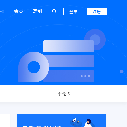
档
会员
定制
登录
注册
评论 5