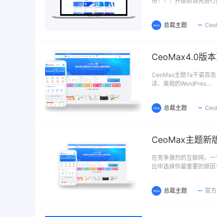
份！！！升级前请先进行
总裁主题
Ce
CeoMax4.0
CeoMax主题Ta千姿百
洁、美观的WordPres…
总裁主题
Ce
CeoMax主题
在竞争激烈的互联网，一
比中选择你最重要的原因
总裁主题
官方