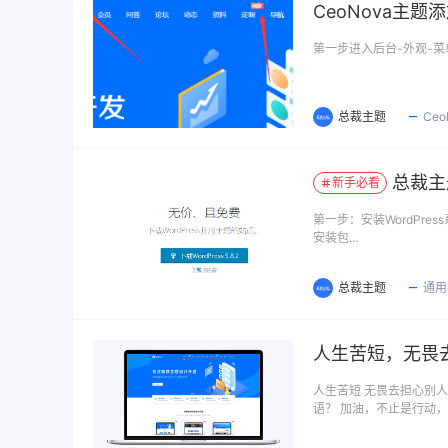
CeoNova主
第一步进入后台-外观-菜单 H
总裁主题
Ce
总裁主
新手必看
第一步：安装WordPress
安装包…
总裁主题
通用
人生苦短，无畏
人生苦短 无畏去担心别
语？ 加油，不止是行动